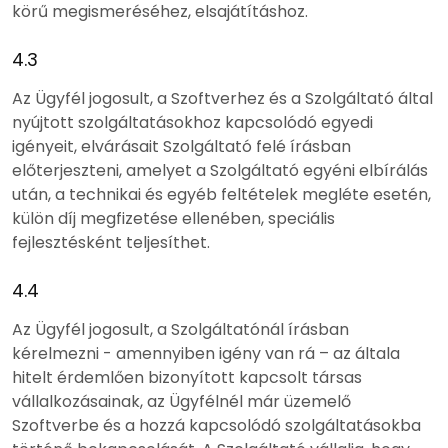
körű megismeréséhez, elsajátításhoz.
4.3
Az Ügyfél jogosult, a Szoftverhez és a Szolgáltató által
nyújtott szolgáltatásokhoz kapcsolódó egyedi
igényeit, elvárásait Szolgáltató felé írásban
előterjeszteni, amelyet a Szolgáltató egyéni elbírálás
után, a technikai és egyéb feltételek megléte esetén,
külön díj megfizetése ellenében, speciális
fejlesztésként teljesíthet.
4.4
Az Ügyfél jogosult, a Szolgáltatónál írásban
kérelmezni - amennyiben igény van rá – az általa
hitelt érdemlően bizonyított kapcsolt társas
vállalkozásainak, az Ügyfélnél már üzemelő
Szoftverbe és a hozzá kapcsolódó szolgáltatásokba