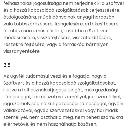
felhasználási jogosultsága nem terjednek ki a Szoftver
és a hozzá kapcsolódó szolgáltatások terjesztésére,
átdolgozására, műpéldányainak anyagi hordozón
való többszörözésére, lízingelésére, értékesítésére,
átruházására, másolására, továbbá a Szoftver
módosítására, visszafejtésére, visszafordítására,
részekre fejtésére, vagy a forráskód bármilyen
visszanyerésére.
3.8
Az Ügyfél tudomásul veszi és elfogadja, hogy a
Szoftvert és a hozzá kapcsolódó szolgáltatásokat,
illetve a felhasználási jogosultságát, más gazdasági
társasággal, természetes személlyel, jogi személlyel,
jogi személyiség nélküli gazdasági társasággal, egyéni
vállalkozóval, egyéb szervezetekkel vagy harmadik
személlyel, nem oszthatja meg, nem teheti számukra
elérhetővé, és nem használhatja közösen.