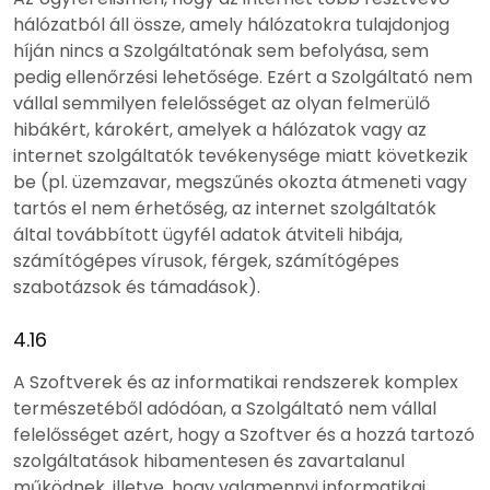
hálózatból áll össze, amely hálózatokra tulajdonjog
híján nincs a Szolgáltatónak sem befolyása, sem
pedig ellenőrzési lehetősége. Ezért a Szolgáltató nem
vállal semmilyen felelősséget az olyan felmerülő
hibákért, károkért, amelyek a hálózatok vagy az
internet szolgáltatók tevékenysége miatt következik
be (pl. üzemzavar, megszűnés okozta átmeneti vagy
tartós el nem érhetőség, az internet szolgáltatók
által továbbított ügyfél adatok átviteli hibája,
számítógépes vírusok, férgek, számítógépes
szabotázsok és támadások).
4.16
A Szoftverek és az informatikai rendszerek komplex
természetéből adódóan, a Szolgáltató nem vállal
felelősséget azért, hogy a Szoftver és a hozzá tartozó
szolgáltatások hibamentesen és zavartalanul
működnek, illetve, hogy valamennyi informatikai