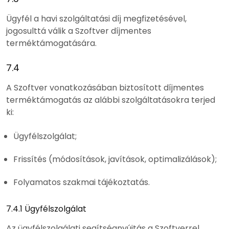
Ügyfél a havi szolgáltatási díj megfizetésével,
jogosulttá válik a Szoftver díjmentes
terméktámogatására.
7.4
A Szoftver vonatkozásában biztosított díjmentes
terméktámogatás az alábbi szolgáltatásokra terjed
ki:
Ügyfélszolgálat;
Frissítés (módosítások, javítások, optimalizálások);
Folyamatos szakmai tájékoztatás.
7.4.1 Ügyfélszolgálat
Az ügyfélszolgálati segítségnyújtás a Szoftverrel