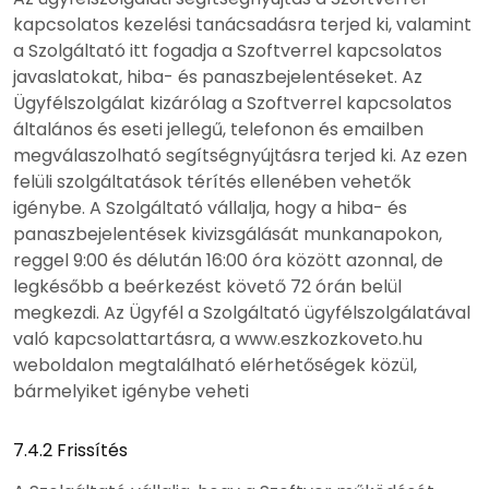
kapcsolatos kezelési tanácsadásra terjed ki, valamint
a Szolgáltató itt fogadja a Szoftverrel kapcsolatos
javaslatokat, hiba- és panaszbejelentéseket. Az
Ügyfélszolgálat kizárólag a Szoftverrel kapcsolatos
általános és eseti jellegű, telefonon és emailben
megválaszolható segítségnyújtásra terjed ki. Az ezen
felüli szolgáltatások térítés ellenében vehetők
igénybe. A Szolgáltató vállalja, hogy a hiba- és
panaszbejelentések kivizsgálását munkanapokon,
reggel 9:00 és délután 16:00 óra között azonnal, de
legkésőbb a beérkezést követő 72 órán belül
megkezdi. Az Ügyfél a Szolgáltató ügyfélszolgálatával
való kapcsolattartásra, a www.eszkozkoveto.hu
weboldalon megtalálható elérhetőségek közül,
bármelyiket igénybe veheti
7.4.2 Frissítés