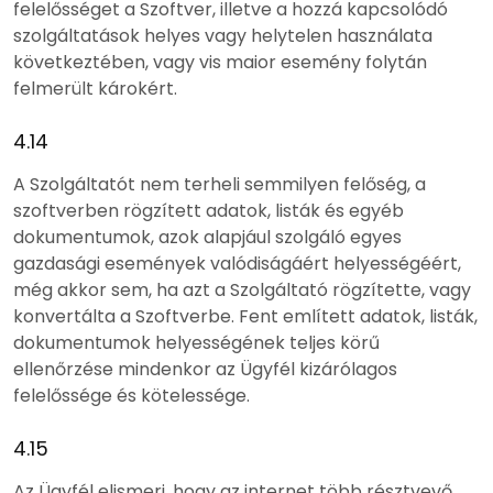
felelősséget a Szoftver, illetve a hozzá kapcsolódó
szolgáltatások helyes vagy helytelen használata
következtében, vagy vis maior esemény folytán
felmerült károkért.
4.14
A Szolgáltatót nem terheli semmilyen felőség, a
szoftverben rögzített adatok, listák és egyéb
dokumentumok, azok alapjául szolgáló egyes
gazdasági események valódiságáért helyességéért,
még akkor sem, ha azt a Szolgáltató rögzítette, vagy
konvertálta a Szoftverbe. Fent említett adatok, listák,
dokumentumok helyességének teljes körű
ellenőrzése mindenkor az Ügyfél kizárólagos
felelőssége és kötelessége.
4.15
Az Ügyfél elismeri, hogy az internet több résztvevő