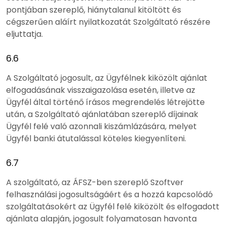
pontjában szereplő, hiánytalanul kitöltött és
cégszerűen aláírt nyilatkozatát Szolgáltató részére
eljuttatja.
6.6
A Szolgáltató jogosult, az Ügyfélnek kiközölt ajánlat
elfogadásának visszaigazolása esetén, illetve az
Ügyfél által történő írásos megrendelés létrejötte
után, a Szolgáltató ajánlatában szereplő díjainak
Ügyfél felé való azonnali kiszámlázására, melyet
Ügyfél banki átutalással köteles kiegyenlíteni.
6.7
A szolgáltató, az ÁFSZ-ben szereplő Szoftver
felhasználási jogosultságáért és a hozzá kapcsolódó
szolgáltatásokért az Ügyfél felé kiközölt és elfogadott
ajánlata alapján, jogosult folyamatosan havonta