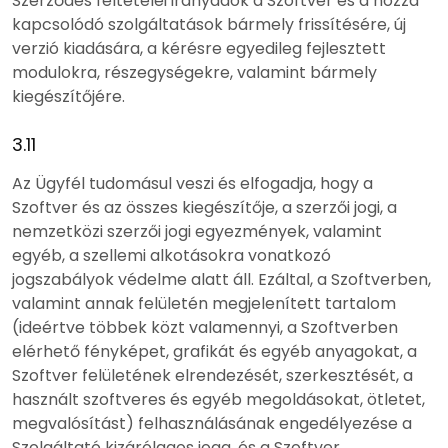
Szerződés feltételei irányadók a Szoftver és a hozzá
kapcsolódó szolgáltatások bármely frissítésére, új
verzió kiadására, a kérésre egyedileg fejlesztett
modulokra, részegységekre, valamint bármely
kiegészítőjére.
3.11
Az Ügyfél tudomásul veszi és elfogadja, hogy a
Szoftver és az összes kiegészítője, a szerzői jogi, a
nemzetközi szerzői jogi egyezmények, valamint
egyéb, a szellemi alkotásokra vonatkozó
jogszabályok védelme alatt áll. Ezáltal, a Szoftverben,
valamint annak felületén megjelenített tartalom
(ideértve többek közt valamennyi, a Szoftverben
elérhető fényképet, grafikát és egyéb anyagokat, a
Szoftver felületének elrendezését, szerkesztését, a
használt szoftveres és egyéb megoldásokat, ötletet,
megvalósítást) felhasználásának engedélyezése a
Szolgáltató kizárólagos joga, és a Szoftver