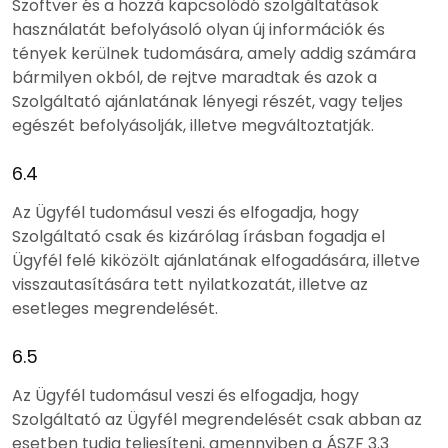
Szoftver és a hozzá kapcsolódó szolgáltatások
használatát befolyásoló olyan új információk és
tények kerülnek tudomására, amely addig számára
bármilyen okból, de rejtve maradtak és azok a
Szolgáltató ajánlatának lényegi részét, vagy teljes
egészét befolyásolják, illetve megváltoztatják.
6.4
Az Ügyfél tudomásul veszi és elfogadja, hogy
Szolgáltató csak és kizárólag írásban fogadja el
Ügyfél felé kiközölt ajánlatának elfogadására, illetve
visszautasítására tett nyilatkozatát, illetve az
esetleges megrendelését.
6.5
Az Ügyfél tudomásul veszi és elfogadja, hogy
Szolgáltató az Ügyfél megrendelését csak abban az
esetben tudja teljesíteni, amennyiben a ÁSZF 3.3