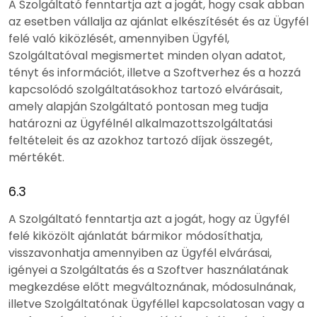
A Szolgáltató fenntartja azt a jogát, hogy csak abban
az esetben vállalja az ajánlat elkészítését és az Ügyfél
felé való kiközlését, amennyiben Ügyfél,
Szolgáltatóval megismertet minden olyan adatot,
tényt és információt, illetve a Szoftverhez és a hozzá
kapcsolódó szolgáltatásokhoz tartozó elvárásait,
amely alapján Szolgáltató pontosan meg tudja
határozni az Ügyfélnél alkalmazottszolgáltatási
feltételeit és az azokhoz tartozó díjak összegét,
mértékét.
6.3
A Szolgáltató fenntartja azt a jogát, hogy az Ügyfél
felé kiközölt ajánlatát bármikor módosíthatja,
visszavonhatja amennyiben az Ügyfél elvárásai,
igényei a Szolgáltatás és a Szoftver használatának
megkezdése előtt megváltoznának, módosulnának,
illetve Szolgáltatónak Ügyféllel kapcsolatosan vagy a