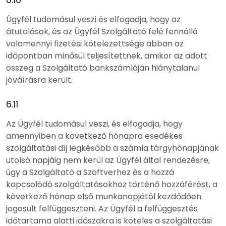
Ügyfél tudomásul veszi és elfogadja, hogy az
átutalások, és az Ügyfél Szolgáltató felé fennálló
valamennyi fizetési kötelezettsége abban az
időpontban minősül teljesítettnek, amikor az adott
összeg a Szolgáltató bankszámláján hiánytalanul
jóváírásra került.
6.11
Az Ügyfél tudomásul veszi, és elfogadja, hogy
amennyiben a következő hónapra esedékes
szolgáltatási díj legkésőbb a számla tárgyhónapjának
utolsó napjáig nem kerül az Ügyfél által rendezésre,
úgy a Szolgáltató a Szoftverhez és a hozzá
kapcsolódó szolgáltatásokhoz történő hozzáférést, a
következő hónap első munkanapjától kezdődően
jogosult felfüggeszteni. Az Ügyfél a felfüggesztés
időtartama alatti időszakra is köteles a szolgáltatási