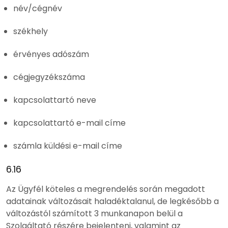
név/cégnév
székhely
érvényes adószám
cégjegyzékszáma
kapcsolattartó neve
kapcsolattartó e-mail címe
számla küldési e-mail címe
6.16
Az Ügyfél köteles a megrendelés során megadott
adatainak változásait haladéktalanul, de legkésőbb a
változástól számított 3 munkanapon belül a
Szolgáltató részére bejelenteni, valamint az