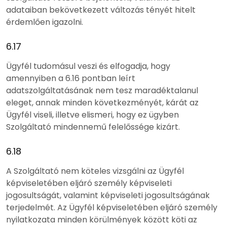
adataiban bekövetkezett változás tényét hitelt
érdemlően igazolni.
6.17
Ügyfél tudomásul veszi és elfogadja, hogy
amennyiben a 6.16 pontban leírt
adatszolgáltatásának nem tesz maradéktalanul
eleget, annak minden következményét, kárát az
Ügyfél viseli, illetve elismeri, hogy ez ügyben
Szolgáltató mindennemű felelőssége kizárt.
6.18
A Szolgáltató nem köteles vizsgálni az Ügyfél
képviseletében eljáró személy képviseleti
jogosultságát, valamint képviseleti jogosultságának
terjedelmét. Az Ügyfél képviseletében eljáró személy
nyilatkozata minden körülmények között köti az