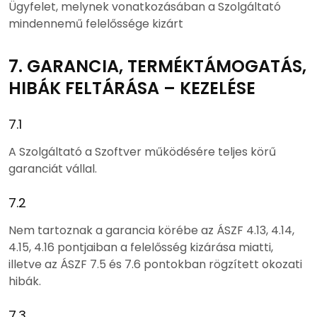
Ügyfelet, melynek vonatkozásában a Szolgáltató
mindennemű felelőssége kizárt
7. GARANCIA, TERMÉKTÁMOGATÁS,
HIBÁK FELTÁRÁSA – KEZELÉSE
7.1
A Szolgáltató a Szoftver működésére teljes körű
garanciát vállal.
7.2
Nem tartoznak a garancia körébe az ÁSZF 4.13, 4.14,
4.15, 4.16 pontjaiban a felelősség kizárása miatti,
illetve az ÁSZF 7.5 és 7.6 pontokban rögzített okozati
hibák.
7.3