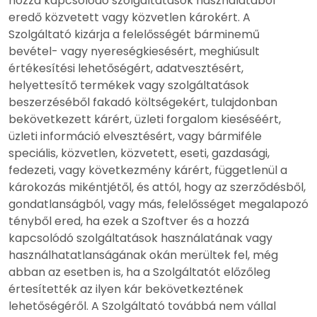
hozzá kapcsolódó szolgáltatások használatából
eredő közvetett vagy közvetlen károkért. A
Szolgáltató kizárja a felelősségét bárminemű
bevétel- vagy nyereségkiesésért, meghiúsult
értékesítési lehetőségért, adatvesztésért,
helyettesítő termékek vagy szolgáltatások
beszerzéséből fakadó költségekért, tulajdonban
bekövetkezett kárért, üzleti forgalom kieséséért,
üzleti információ elvesztésért, vagy bármiféle
speciális, közvetlen, közvetett, eseti, gazdasági,
fedezeti, vagy következmény kárért, függetlenül a
károkozás mikéntjétől, és attól, hogy az szerződésből,
gondatlanságból, vagy más, felelősséget megalapozó
tényből ered, ha ezek a Szoftver és a hozzá
kapcsolódó szolgáltatások használatának vagy
használhatatlanságának okán merültek fel, még
abban az esetben is, ha a Szolgáltatót előzőleg
értesítették az ilyen kár bekövetkeztének
lehetőségéről. A Szolgáltató továbbá nem vállal