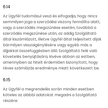
6.14
Az Ügyfél tudomásul veszi és elfogadja, hogy nincs
semmilyen joga a szerződési viszony fennállta alatt,
vagy a szerződés megszűnése esetén, továbbá a
szerződés megszűnése után, az addig Szolgáltató
által kiszámlázott, illetve Ügyfél által teljesített díjak
bármilyen visszaigénylésére vagy egyéb más a
díjjakkal összefüggésben álló Szolgáltató felé való
követelés benyújtására, kivéve abban az estben,
amennyiben az hitelt érdemlően bizonyított, hogy
téves számlázás eredménye miatt következett be.
6.15
Az Ügyfél a megrendelés során minden esetben
köteles az alábbi adatokat megadni a Szolgáltató
részére: